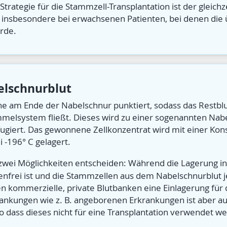
trategie für die Stammzell-Transplantation ist der gleichz
 insbesondere bei erwachsenen Patienten, bei denen die 
rde.
lschnurblut
ne am Ende der Nabelschnur punktiert, sodass das Restbl
ammelsystem fließt. Dieses wird zu einer sogenannten Na
ifugiert. Das gewonnene Zellkonzentrat wird mit einer K
i -196° C gelagert.
 zwei Möglichkeiten entscheiden: Während die Lagerung i
nfrei ist und die Stammzellen aus dem Nabelschnurblut 
ten kommerzielle, private Blutbanken eine Einlagerung für
rankungen wie z. B. angeborenen Erkrankungen ist aber a
o dass dieses nicht für eine Transplantation verwendet w