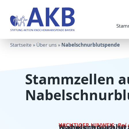
Stam
Nabelschnurblutspende
Startseite
»
Über uns
»
Stammzellen a
Nabelschnurbl
WICHTIGER HINWEIS:
Bei 
Nabelschnurblut 
Verschiedenste Gründe, wie 