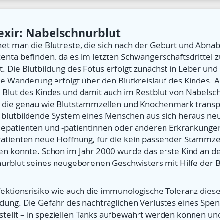
exir: Nabelschnurblut
net man die Blutreste, die sich nach der Geburt und Abn
enta befinden, da es im letzten Schwangerschaftsdrittel 
 Die Blutbildung des Fötus erfolgt zunächst in Leber und 
e Wanderung erfolgt über den Blutkreislauf des Kindes. 
 Blut des Kindes und damit auch im Restblut von Nabelsch
 die genau wie Blutstammzellen und Knochenmark transpl
e blutbildende System eines Menschen aus sich heraus ne
epatienten und -patientinnen oder anderen Erkrankunge
 Patienten neue Hoffnung, für die kein passender Stammz
konnte. Schon im Jahr 2000 wurde das erste Kind an der 
rblut seines neugeborenen Geschwisters mit Hilfe der 
ektionsrisiko wie auch die immunologische Toleranz dieser
ng. Die Gefahr des nachträglichen Verlustes eines Spende
tellt – in speziellen Tanks aufbewahrt werden können und 