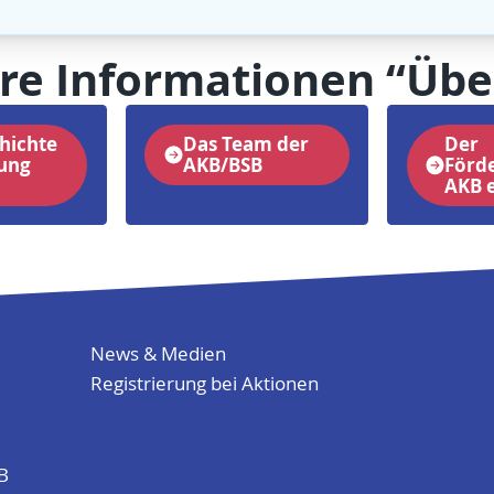
re Informationen “Übe
hichte
Das Team der
Der
tung
AKB/BSB
Förd
AKB e
News & Medien
Registrierung bei Aktionen
KB