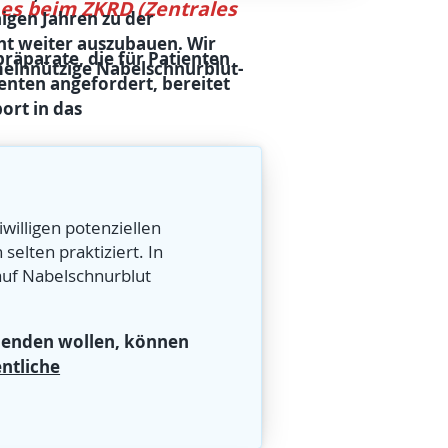
 es beim ZKRD (Zentrales
igen Jahren zu der
ht weiter auszubauen. Wir
räparate, die für Patienten
emeinnützige Nabelschnurblut-
enten angefordert, bereitet
ort in das
willigen potenziellen
elten praktiziert. In
auf Nabelschnurblut
penden wollen, können
entliche