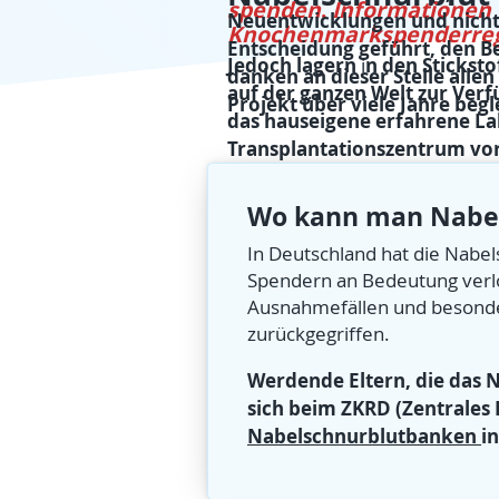
spenden
.
Informationen
Neuentwicklungen und nicht 
Knochenmarkspenderregi
Entscheidung geführt, den B
Jedoch lagern
n den Sticksto
i
danken an dieser Stelle alle
auf der ganzen Welt zur Verf
Projekt über viele Jahre begl
das hauseigene erfahrene La
Transplantationszentrum vor
Wo kann man Nabel
In Deutschland hat die Nabel
Spendern an Bedeutung verlor
Ausnahmefällen und besonder
zurückgegriffen.
Werdende Eltern, die das
sich beim ZKRD (Zentrale
Nabelschnurblutbanken
i