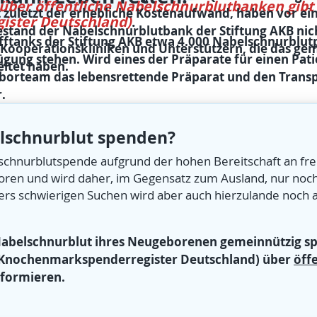
 über
öffentliche Nabelschnurblutbanken
gibt
zuletzt der erhebliche Kostenaufwand, haben vor ein
ster Deutschland)
.
estand der Nabelschnurblutbank der Stiftung AKB nic
fftanks der Stiftung AKB etwa 4.000 Nabelschnurblutp
n Kooperationskliniken und Unterstützern, die das g
ügung stehen. Wird eines der Präparate für einen Pati
eitet haben.
borteam das lebensrettende Präparat und den Transp
.
schnurblut spenden?
schnurblutspende aufgrund der hohen Bereitschaft an frei
en und wird daher, im Gegensatz zum Ausland, nur noch s
s schwierigen Suchen wird aber auch hierzulande noch 
 Nabelschnurblut ihres Neugeborenen gemeinnützig s
s Knochenmarkspenderregister Deutschland) über
öff
nformieren.