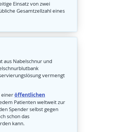
eitige Einsatz von zwei
übliche Gesamtzellzahl eines
ut aus Nabelschnur und
belschnurblutbank
onservierungslösung vermengt
öffentlichen
n einer
jedem Patienten weltweit zur
 den Spender selbst gegen
uch schon das
erden kann.