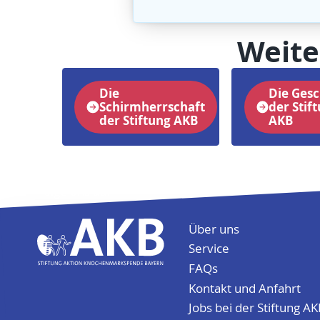
Weite
Die
Die Gesc
Schirmherrschaft
der Stif
der Stiftung AKB
AKB
Folge uns auf
Über uns
Service
FAQs
Kontakt und Anfahrt
Jobs bei der Stiftung A