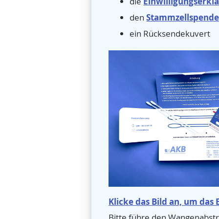
Einwilligungserkl
die
Stammzellspende
den
ein Rücksendekuvert
Klicke das Bild an, um das 
Bitte führe den Wangenabstr