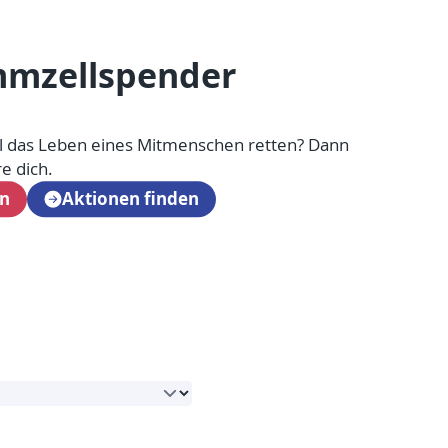
ammzellspender
al das Leben eines Mitmenschen retten? Dann
re dich.
en
Aktionen finden