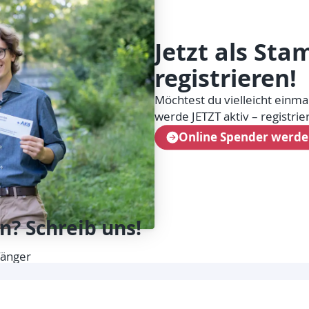
Jetzt als St
registrieren!
Möchtest du vielleicht einm
werde JETZT aktiv – registrie
Online Spender werd
n? Schreib uns!
fänger