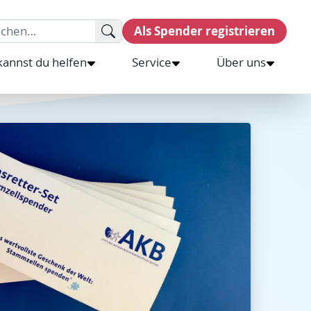
rch for:
Als Spender registrieren
kannst du helfen
Service
Über uns