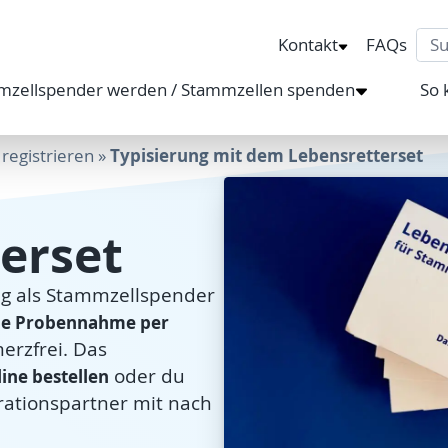
Sea
Kontakt
FAQs
mzellspender werden / Stammzellen spenden
So 
Typisierung mit dem Lebensretterset
registrieren
»
erset
ung als Stammzellspender
 die Probennahme per
erzfrei. Das
oder du
ine bestellen
rationspartner mit nach