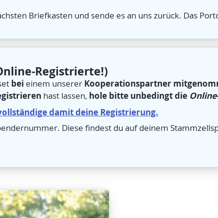
nächsten Briefkasten und sende es an uns zurück. Das Por
Online-Registrierte!)
bei
Kooperationspartner mitgeno
set
einem unserer
gistrieren
hole bitte unbedingt die
Online
hast lassen,
ollständige damit deine Registrierung.
 Spendernummer. Diese findest du auf deinem Stammzells