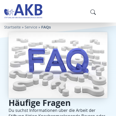
FAQs
Startseite
»
Service
»
Häufige Fragen
Du suchst Informationen über die Arbeit der
Stiftung Aktion Knochenmarkspende Bayern oder