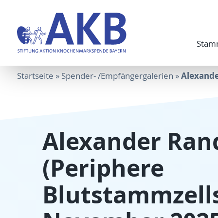
Stam
Alexande
Startseite
»
Spender- /Empfängergalerien
»
Alexander Ran
(Periphere
Blutstammzell