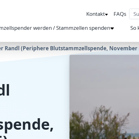
Sea
Kontakt
FAQs
mzellspender werden / Stammzellen spenden
So 
r Randl (Periphere Blutstammzellspende, November 
dl
spende,