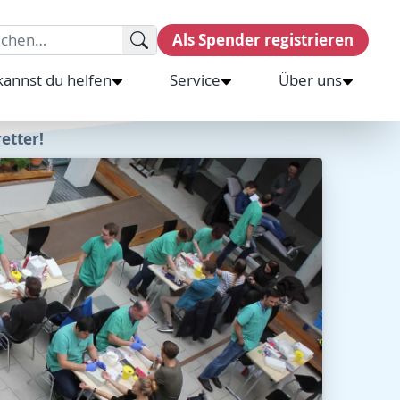
rch for:
Als Spender registrieren
kannst du helfen
Service
Über uns
etter!