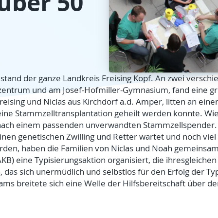
über 50
 stand der ganze Landkreis Freising Kopf. An zwei versch
ntrum und am Josef-Hofmiller-Gymnasium, fand eine groß
eising und Niclas aus Kirchdorf a.d. Amper, litten an ein
eine Stammzelltransplantation geheilt werden konnte. Wie
d nach einem passenden unverwandten Stammzellspender.
einen genetischen Zwilling und Retter wartet und noch viel 
den, haben die Familien von Niclas und Noah gemeinsam m
 eine Typisierungsaktion organisiert, die ihresgleichen s
 das sich unermüdlich und selbstlos für den Erfolg der Ty
s breitete sich eine Welle der Hilfsbereitschaft über d