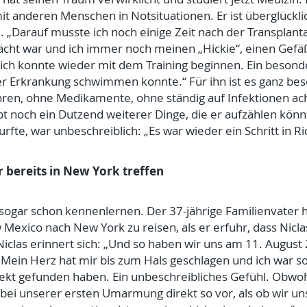
it anderen Menschen in Notsituationen. Er ist überglückli
Darauf musste ich noch einige Zeit nach der Transplanta
t war und ich immer noch meinen „Hickie“, einen Gefäß
ich konnte wieder mit dem Training beginnen. Ein besond
r Erkrankung schwimmen konnte.“ Für ihn ist es ganz bes
hren, ohne Medikamente, ohne ständig auf Infektionen ac
bt noch ein Dutzend weiterer Dinge, die er aufzählen könn
fte, war unbeschreiblich: „Es war wieder ein Schritt in Ri
 bereits in New York treffen
 sogar schon kennenlernen. Der 37-jährige Familienvater 
exico nach New York zu reisen, als er erfuhr, dass Niclas
iclas erinnert sich: „Und so haben wir uns am 11. August
 Mein Herz hat mir bis zum Hals geschlagen und ich war s
rekt gefunden haben. Ein unbeschreibliches Gefühl. Obwohl 
bei unserer ersten Umarmung direkt so vor, als ob wir u