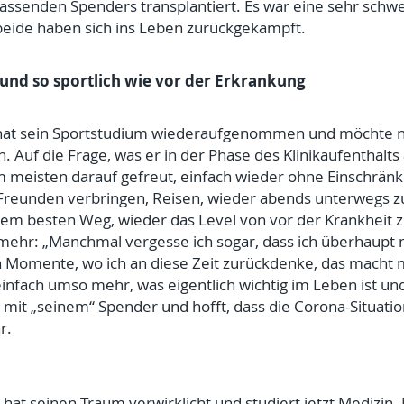
senden Spenders transplantiert. Es war eine sehr schwer
beide haben sich ins Leben zurückgekämpft.
 und so sportlich wie vor der Erkrankung
ist, hat sein Sportstudium wiederaufgenommen und möchte
. Auf die Frage, was er in der Phase des Klinikaufenthalt
am meisten darauf gefreut, einfach wieder ohne Einschrä
 Freunden verbringen, Reisen, wieder abends unterwegs zu
dem besten Weg, wieder das Level von vor der Krankheit zu
t mehr: „Manchmal vergesse ich sogar, dass ich überhaupt m
h Momente, wo ich an diese Zeit zurückdenke, das macht m
infach umso mehr, was eigentlich wichtig im Leben ist und
t mit „seinem“ Spender und hofft, dass die Corona-Situati
hr.
t, hat seinen Traum verwirklicht und studiert jetzt Medizin.