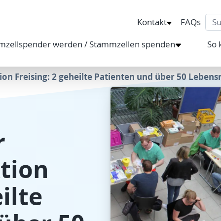
Sea
Kontakt
FAQs
mzellspender werden / Stammzellen spenden
So 
ion Freising: 2 geheilte Patienten und über 50 Lebensr
r
tion
ilte