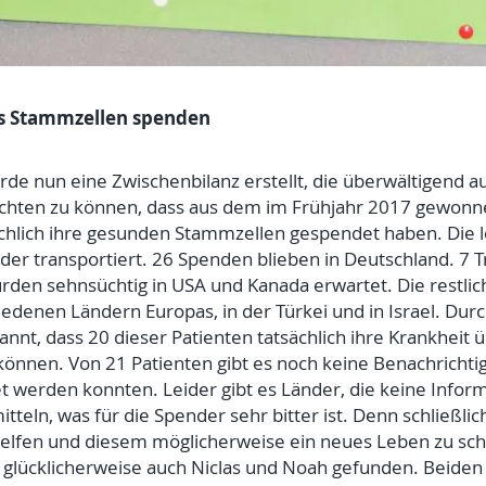
s Stammzellen spenden
de nun eine Zwischenbilanz erstellt, die überwältigend aus
erichten zu können, dass aus dem im Frühjahr 2017 gewon
chlich ihre gesunden Stammzellen gespendet haben. Die 
er transportiert. 26 Spenden blieben in Deutschland. 7 Tr
urden sehnsüchtig in USA und Kanada erwartet. Die restl
iedenen Ländern Europas, in der Türkei und in Israel. Du
kannt, dass 20 dieser Patienten tatsächlich ihre Krankhei
nnen. Von 21 Patienten gibt es noch keine Benachrichtigu
et werden konnten. Leider gibt es Länder, die keine Info
tteln, was für die Spender sehr bitter ist. Denn schließlic
lfen und diesem möglicherweise ein neues Leben zu sc
lücklicherweise auch Niclas und Noah gefunden. Beiden 