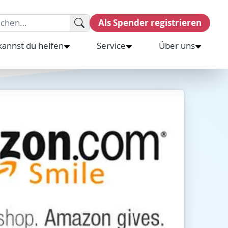
rch for:
Als Spender registrieren
kannst du helfen
Service
Über uns