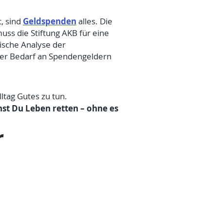
Geldspenden
, sind
alles. Die
ss die Stiftung AKB für eine
ische Analyse der
der Bedarf an Spendengeldern
lltag Gutes zu tun.
nst Du Leben retten – ohne es
r