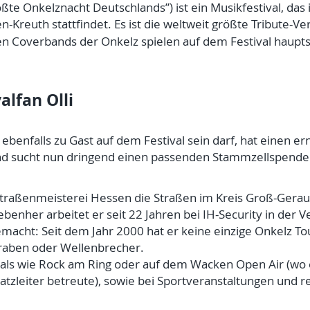
ßte Onkelznacht Deutschlands”) ist ein Musikfestival, das 
en-Kreuth stattfindet. Es ist die weltweit größte Tribute-V
n Coverbands der Onkelz spielen auf dem Festival haupts
alfan Olli
ebenfalls zu Gast auf dem Festival sein darf, hat einen er
 und sucht nun dringend einen passenden Stammzellspende
 Straßenmeisterei Hessen die Straßen im Kreis Groß-Gerau
ebenher arbeitet er seit 22 Jahren bei IH-Security in der 
acht: Seit dem Jahr 2000 hat er keine einzige Onkelz Tou
 Graben oder Wellenbrecher.
ivals wie Rock am Ring oder auf dem Wacken Open Air (wo
satzleiter betreute), sowie bei Sportveranstaltungen und r