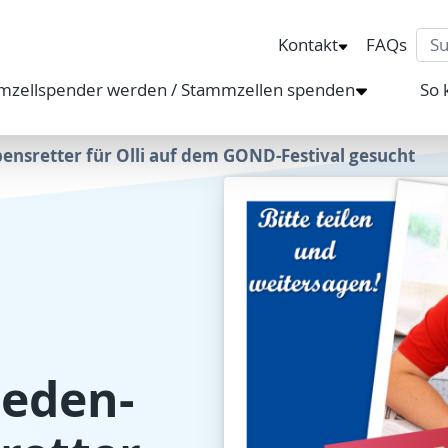
Sea
Kontakt
FAQs
mzellspender werden / Stammzellen spenden
So 
bensretter für Olli auf dem GOND-Festival gesucht
ieden-