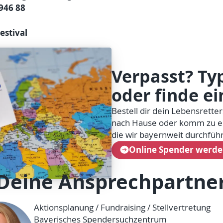
946 88
stival
Verpasst? Typ
oder finde ei
Bestell dir dein Lebensretter
nach Hause oder komm zu ei
die wir bayernweit durchfüh
Online Spender werd
Deine Ansprechpartne
Aktionsplanung / Fundraising / Stellvertretung
Bayerisches Spendersuchzentrum