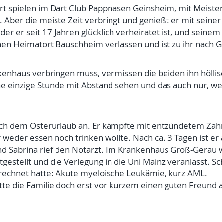
art spielen im Dart Club Pappnasen Geinsheim, mit Meister
“. Aber die meiste Zeit verbringt und genießt er mit seiner
der er seit 17 Jahren glücklich verheiratet ist, und seine
inen Heimatort Bauschheim verlassen und ist zu ihr nach
ankenhaus verbringen muss, vermissen die beiden ihn höllis
e einzige Stunde mit Abstand sehen und das auch nur, wenn
ach dem Osterurlaub an. Er kämpfte mit entzündetem Zah
weder essen noch trinken wollte. Nach ca. 3 Tagen ist er 
Sabrina rief den Notarzt. Im Krankenhaus Groß-Gerau
estellt und die Verlegung in die Uni Mainz veranlasst. S
erechnet hatte: Akute myeloische Leukämie, kurz AML.
tte die Familie doch erst vor kurzem einen guten Freund