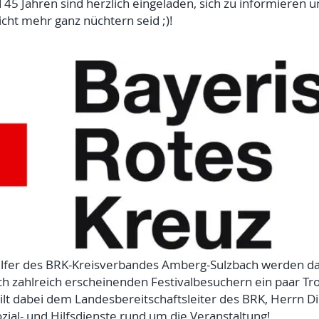
5 Jahren sind herzlich eingeladen, sich zu informieren un
cht mehr ganz nüchtern seid ;)!
Helfer des BRK-Kreisverbandes Amberg-Sulzbach werden da
h zahlreich erscheinenden Festivalbesuchern ein paar Tro
 dabei dem Landesbereitschaftsleiter des BRK, Herrn Die
ozial- und Hilfsdienste rund um die Veranstaltung!