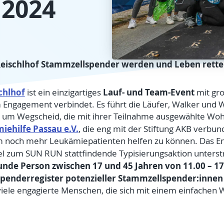
2024
ischlhof Stammzellspender werden und Leben rette
chlhof
Lauf- und Team-Event
ist ein einzigartiges
mit gro
 Engagement verbindet. Es führt die Läufer, Walker und 
 um Wegscheid, die mit ihrer Teilnahme ausgewählte Wohl
iehilfe Passau e.V.
, die eng mit der Stiftung AKB verbunde
 noch mehr Leukämiepatienten helfen zu können. Das 
lel zum SUN RUN stattfindende Typisierungsaktion unters
nde Person zwischen 17 und 45 Jahren von 11.00 – 17
Spenderregister potenzieller Stammzellspender:inne
 viele engagierte Menschen, die sich mit einem einfachen