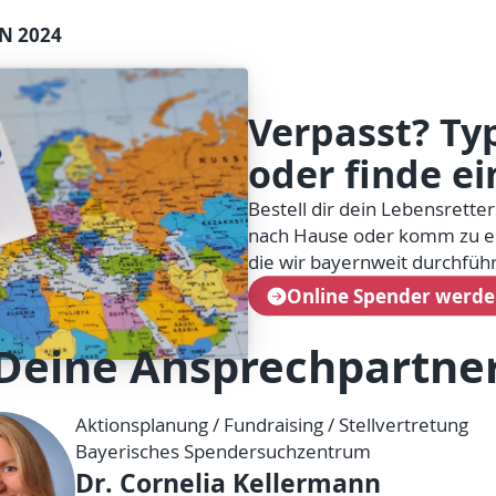
N 2024
Verpasst? Typ
oder finde ei
Bestell dir dein Lebensretter
nach Hause oder komm zu ei
die wir bayernweit durchfüh
Online Spender werd
Deine Ansprechpartne
Aktionsplanung / Fundraising / Stellvertretung
Bayerisches Spendersuchzentrum
Dr. Cornelia Kellermann