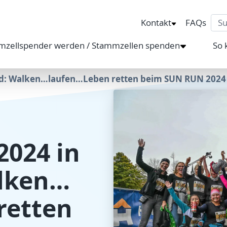
Sea
Kontakt
FAQs
mzellspender werden / Stammzellen spenden
So 
id: Walken…laufen…Leben retten beim SUN RUN 2024
2024 in
lken…
retten