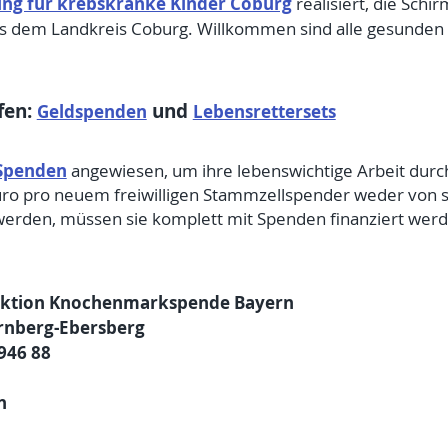
ung für krebskranke Kinder Coburg
realisiert, die Sch
s dem Landkreis Coburg. Willkommen sind alle gesunden
fen:
und
Geldspenden
Lebensrettersets
Spenden
angewiesen, um ihre lebenswichtige Arbeit durc
ro pro neuem freiwilligen Stammzellspender weder von st
en, müssen sie komplett mit Spenden finanziert werden.
 Aktion Knochenmarkspende Bayern
rnberg-Ebersberg
946 88
n