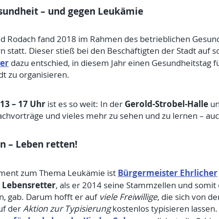
esundheit – und gegen Leukämie
Bad Rodach fand 2018 im Rahmen des betrieblichen Gesu
statt. Dieser stieß bei den Beschäftigten der Stadt auf so
her
dazu entschied, in diesem Jahr einen Gesundheitstag f
t zu organisieren.
13 – 17 Uhr
Gerold-Strobel-Halle
ist es so weit: In der
un
 Fachvorträge und vieles mehr zu sehen und zu lernen – 
n – Leben retten!
Bürgermeister Ehrlicher
ement zum Thema Leukämie ist
Lebensretter
r
, als er 2014 seine Stammzellen und somit
n, gab. Darum hofft er auf
viele Freiwillige
, die sich von de
uf der
Aktion zur Typisierung
kostenlos typisieren lassen. 