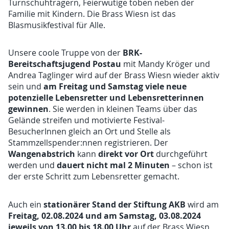
Turnschuhträgern, Feierwütige toben neben der
Familie mit Kindern. Die Brass Wiesn ist das
Blasmusikfestival für Alle.
BRK-
Unsere coole Truppe von der
Bereitschaftsjugend Postau
mit Mandy Kröger und
Andrea Taglinger wird auf der Brass Wiesn wieder aktiv
am Freitag und Samstag viele neue
sein und
potenzielle Lebensretter und Lebensretterinnen
gewinnen
. Sie werden in kleinen Teams über das
Gelände streifen und motivierte Festival-
BesucherInnen gleich an Ort und Stelle als
Stammzellspender:nnen registrieren. Der
Wangenabstrich
direkt vor Ort
kann
durchgeführt
dauert nicht mal 2 Minuten
werden und
– schon ist
der erste Schritt zum Lebensretter gemacht.
stationärer Stand der Stiftung AKB
Auch ein
wird am
Freitag, 02.08.2024 und am Samstag, 03.08.2024
jeweils von 13.00 bis 18.00 Uhr
auf der Brass Wiesn