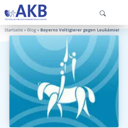
Bayerns Voltigierer gegen Leukämie!
Startseite
»
Blog
»