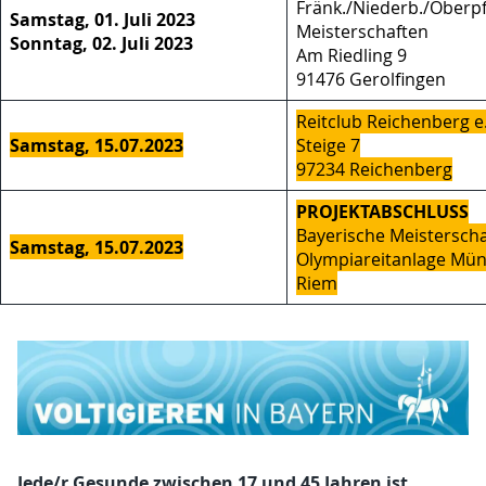
Fränk./Niederb./Oberpf
Samstag, 01. Juli 2023
Meisterschaften
Sonntag, 02. Juli 2023
Am Riedling 9
91476 Gerolfingen
Reitclub Reichenberg e.
Samstag, 15.07.2023
Steige 7
97234 Reichenberg
PROJEKTABSCHLUSS
Bayerische Meistersch
Samstag, 15.07.2023
Olympiareitanlage Mü
Riem
Jede/r Gesunde zwischen 17 und 45 Jahren ist