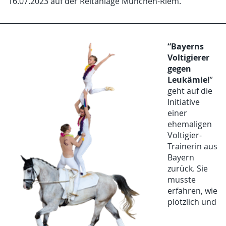
16.07.2023 auf der Reitanlage München-Riem.
“Bayerns
Voltigierer
gegen
Leukämie!
”
geht auf die
Initiative
einer
ehemaligen
Voltigier-
Trainerin aus
Bayern
zurück. Sie
musste
erfahren, wie
plötzlich und