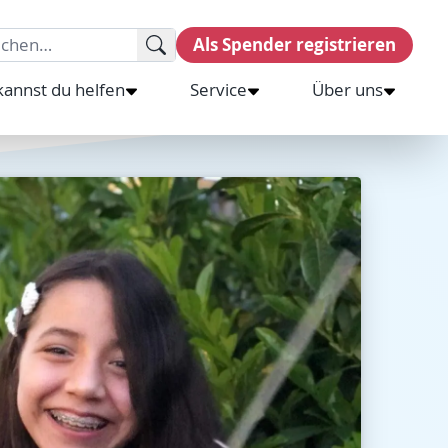
rch for:
Als Spender registrieren
kannst du helfen
Service
Über uns