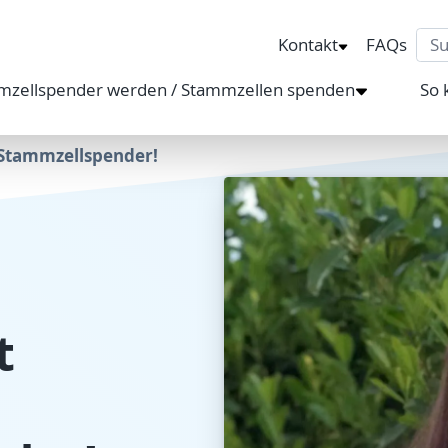
Sea
Kontakt
FAQs
mzellspender werden / Stammzellen spenden
So 
n Stammzellspender!
t
n