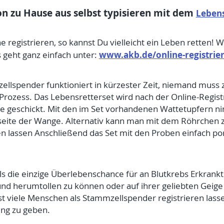
on zu Hause aus selbst typisieren mit dem
Lebens
ne registrieren, so kannst Du vielleicht ein Leben retten! 
www.akb.de/online-registrie
 geht ganz einfach unter:
lspender funktioniert in kürzester Zeit, niemand muss 
r Prozess. Das Lebensretterset wird nach der Online-Regis
e geschickt. Mit den im Set vorhandenen Wattetupfern ni
eite der Wange. Alternativ kann man mit dem Röhrchen 
 lassen Anschließend das Set mit den Proben einfach port
 die einzige Überlebenschance für an Blutkrebs Erkrankte 
und herumtollen zu können oder auf ihrer geliebten Geige 
chst viele Menschen als Stammzellspender registrieren la
ng zu geben.