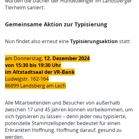
wurden die Dächer der Hundezwinger im Landsberger
Tierheim saniert.
Gemeinsame Aktion zur Typisierung
Typisierungsaktion
Nun findet also erneut eine
statt
12. Dezember 2024
am Donnerstag,
von 15:30 bis 19:30 Uhr
im Altstadtsaal der VR-Bank
Ludwigstr. 162-164
86899 Landsberg am Lech
Alle Mitarbeitenden und Besucher von außerhalb
zwischen 17 und 45 Jahren können vorbeikommen, um
sich typisieren zu lassen – denn jeder neu typisierte,
potenzielle Stammzellspender bedeutet für einen
Erkrankten Hoffnung. Hoffnung darauf, gesund zu
werden.