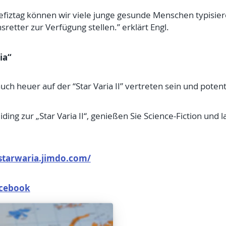
efiztag können wir viele junge gesunde Menschen typisie
retter zur Verfügung stellen.” erklärt Engl.
ia“
ch heuer auf der “Star Varia II” vertreten sein und potent
ng zur „Star Varia II“, genießen Sie Science-Fiction und la
/starwaria.jimdo.com/
Facebook