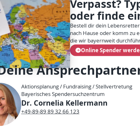
Verpasst? Typ
oder finde ei
Bestell dir dein Lebensretter
nach Hause oder komm zu ei
die wir bayernweit durchfüh
Online Spender werd
Deine Ansprechpartne
Aktionsplanung / Fundraising / Stellvertretung
Bayerisches Spendersuchzentrum
Dr. Cornelia Kellermann
+49-89-89 89 32 66 123