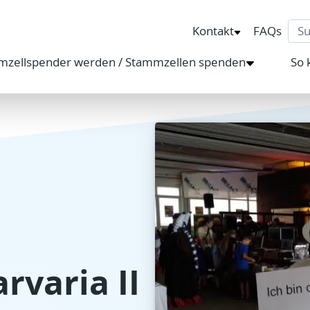
Sea
Kontakt
FAQs
mzellspender werden / Stammzellen spenden
So 
arvaria II