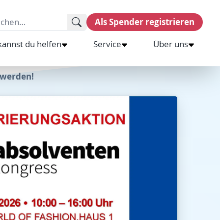
rch for:
Als Spender registrieren
kannst du helfen
Service
Über uns
 werden!