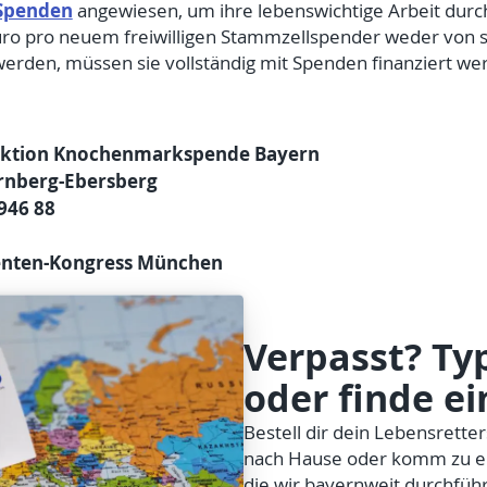
Spenden
angewiesen, um ihre lebenswichtige Arbeit durc
ro pro neuem freiwilligen Stammzellspender weder von st
en, müssen sie vollständig mit Spenden finanziert wer
 Aktion Knochenmarkspende Bayern
rnberg-Ebersberg
946 88
nten-Kongress München
Verpasst? Typ
oder finde ei
Bestell dir dein Lebensretter
nach Hause oder komm zu ei
die wir bayernweit durchfüh