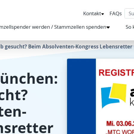
Sea
Kontakt
FAQs
mzellspender werden / Stammzellen spenden
So 
b gesucht? Beim Absolventen-Kongress Lebensretter
München:
cht?
ten-
sretter