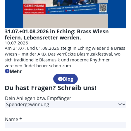
31.07.+01.08.2026 in Eching: Brass Wiesn
feiern. Lebensretter werden.
10.07.2026
Am 31.07. und 01.08.2026 steigt in Eching wieder die Brass
Wiesn – mit der AKB. Das verrückte Blasmusikfestival, wo
sich traditionelle Blasmusik und moderne Rhythmen
vereinen findet heuer schon zum …
Mehr
Blog
Du hast Fragen? Schreib uns!
B
Dein Anliegen bzw. Empfänger
i
t
t
e
Name
*
A
u
f