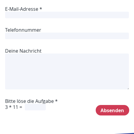
g
E-Mail-Adresse
*
a
b
e
B
Telefonnummer
i
t
t
e
Deine Nachricht
Bitte löse die Aufgabe
*
3
*
11
=
Absenden